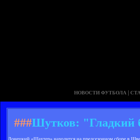
|
НОВОСТИ ФУТБОЛА
СТ
###
Шутков: "Гладкий 
Донецкий «Шахтер» находится на предсезонном сборе в Шве