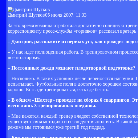
Дмитрий Шутков
05 июля 2007, 11:33
За это время команда отработала достаточно солидную трен
корреспонденту пресс-службы «горняков» рассказал вратар
– Дмитрий, расскажите из первых уст, как проходит под
– У нас идет полноценная работа. В тренировочном процессе
все по-старому.
–
Постоянные дожди мешают плодотворной подготовке?
– Нисколько. В таких условиях легче переносятся нагрузки. 
испытывает. Футбольные поля в достаточно хорошем состояни
хорошо. Есть где тренироваться, есть где бегать.
– В общем «Шахтер» проведет на сборах 6 спаррингов. Эт
всего лишь 3 тренировочных поединка.
– Мне кажется, каждый тренер владеет собственной технолог
существует своя методика и ее следует выполнять. В такой к
режиме мы готовимся уже третий год подряд.
– Команде удалось отдохнуть после напряженного сезона?