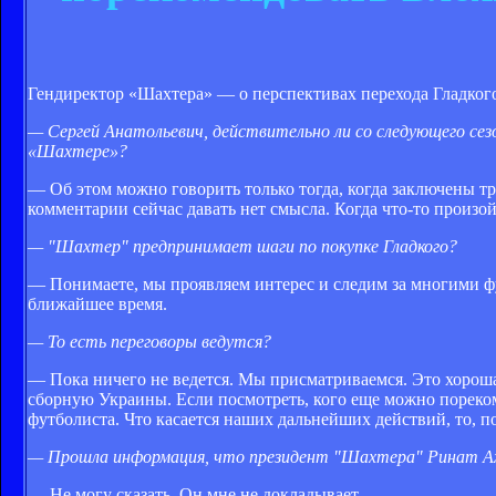
Гендиректор «Шахтера» — о перспективах перехода Гладког
— Сергей Анатольевич, действительно ли со следующего се
«Шахтере»?
— Об этом можно говорить только тогда, когда заключены т
комментарии сейчас давать нет смысла. Когда что-то произой
— "Шахтер" предпринимает шаги по покупке Гладкого?
— Понимаете, мы проявляем интерес и следим за многими фут
ближайшее время.
— То есть переговоры ведутся?
— Пока ничего не ведется. Мы присматриваемся. Это хороша
сборную Украины. Если посмотреть, кого еще можно пореком
футболиста. Что касается наших дальнейших действий, то, п
— Прошла информация, что президент "Шахтера" Ринат Ах
— Не могу сказать. Он мне не докладывает.