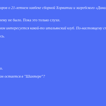
воров о 21-летнем хавбеке сборной Хорватии и загребского «Ди
му не было. Пока это только слухи.
ом интересуется какой-то итальянский клуб. По-настоящему 
сь.
о.
он остается в "Шахтере"?