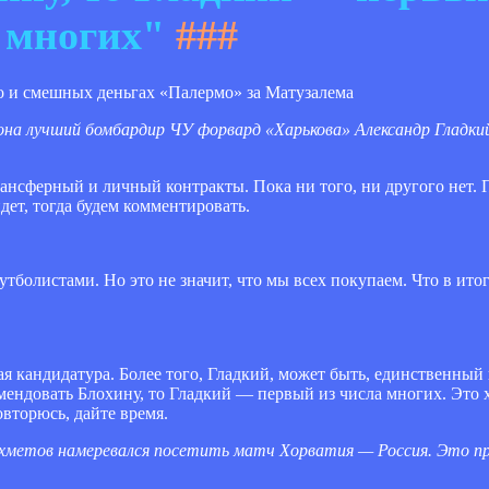
многих"
###
о и смешных деньгах «Палермо» за Матузалема
зона лучший бомбардир ЧУ форвард «Харькова» Александр Гладк
рансферный и личный контракты. Пока ни того, ни другого нет. 
дет, тогда будем комментировать.
болистами. Но это не значит, что мы всех покупаем. Что в итог
я кандидатура. Более того, Гладкий, может быть, единственный
ендовать Блохину, то Гладкий — первый из числа многих. Это 
овторюсь, дайте время.
метов намеревался посетить матч Хорватия — Россия. Это п