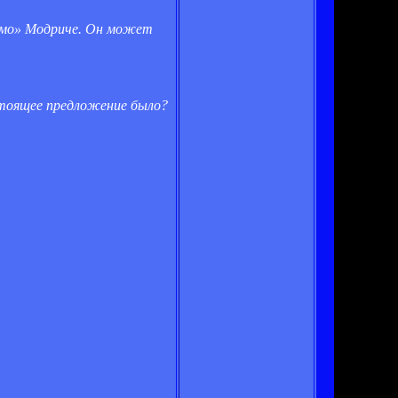
намо» Модриче. Он может
стоящее предложение было?