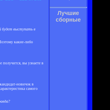
Лучшие
сборные
ий будет выступать в
Поэтому какие-либо
е получится, вы узнаете в
 кандидат-новичок в
характеристика самого
равда?