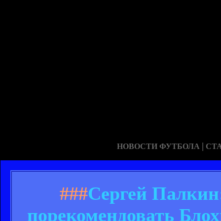
|
НОВОСТИ ФУТБОЛА
СТ
###
Сергей Палкин:
порекомендовать Блох