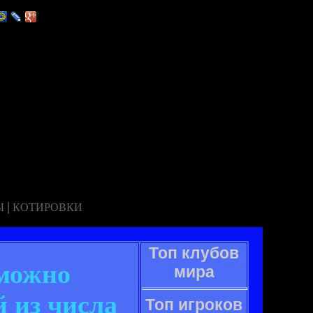
|
Ы
КОТИРОВКИ
Топ клубов
 можно
мира
 из числа
Топ игроков