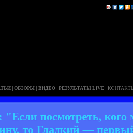
|
|
|
|
АТЬИ
ОБЗОРЫ
ВИДЕО
РЕЗУЛЬТАТЫ LIVE
КОНТАКТ
 "Если посмотреть, кого
ину, то Гладкий — первый