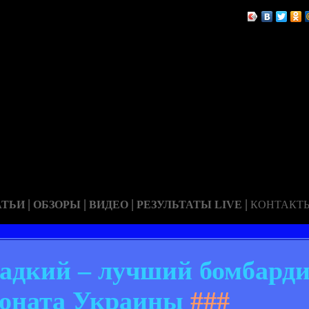
|
|
|
|
АТЬИ
ОБЗОРЫ
ВИДЕО
РЕЗУЛЬТАТЫ LIVE
КОНТАКТ
ладкий – лучший бомбарди
оната Украины
###