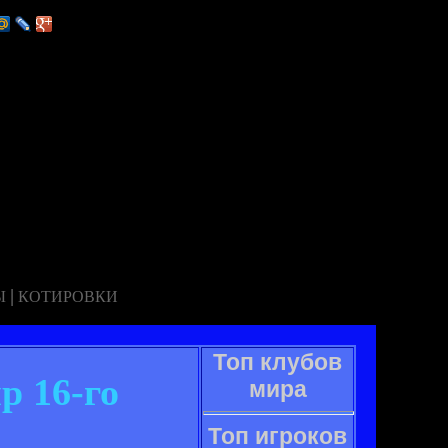
|
Ы
КОТИРОВКИ
Топ клубов
р 16-го
мира
Топ игроков