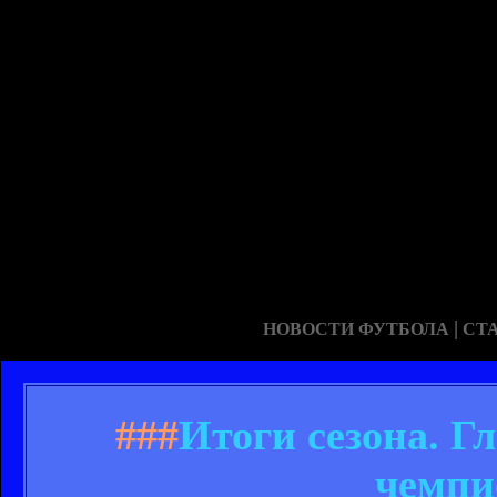
|
НОВОСТИ ФУТБОЛА
СТ
###
Итоги сезона. Г
чемпи