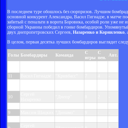
В последнем туре обошлось без сюрпризов. Лучшим бомбра
основной конкурент Александра, Васил Гигиадзе, в матче по
забитый с пенальти в ворота Боровика, особой роли уже не 
сборной Украины победил в гонке бомбардиров. Упомянут
двух днепропетровских Сергеев,
Назаренко и Корниленко
,
В целом, первая десятка лучших бомбардиров выглядит сле
С
С
Голы
Бомбардиры
Команда
Авт.
игры
пен.
Александр
13
"Харьков"
10
3
-
Гладкий
11
Васил Гигиадзе
"Кривбасс"
7
4
-
Сергей
10
"Днепр"
10
-
-
Корниленко
Сергей
10
"Днепр"
8
2
-
Назаренко
10
Батиста
"Карпаты"
8
2
-
9
Максим Шацких
"Динамо"
9
-
-
9
Брандау
"Шахтер"
8
1
-
Сергей