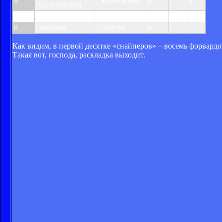
9
"Черноморец"
8
-
1
Даниловский
8
Клебер
"Динамо"
8
-
-
8
Гоменюк
"Таврия"
8
-
-
Как видим, в первой десятке «снайперов» – восемь форвардов
Такая вот, господа, раскладка выходит.