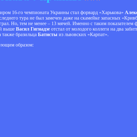
диром 16-го чемпионата Украины стал форвард «Харькова»
Алек
следнего тура не был замечен даже на скамейке запасных «Кривба
играл. Но, тем не менее – 13 мячей. Именно с таким показателем
ый выше
Васил Гигиадзе
отстал от молодого коллеги на два забиты
 а также бразильца
Батисты
из львовских «Карпат».
дующим образом: