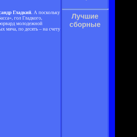
сандр Гладкий
. А поскольку
Лучшие
сса», гол Гладкого,
сборные
 форвард молодежной
х мяча, по десять – на счету