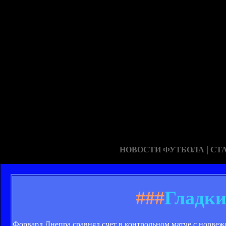
|
НОВОСТИ ФУТБОЛА
СТ
###
Гладк
Форвард Днепра сравнял счет в контрольном матче с норве