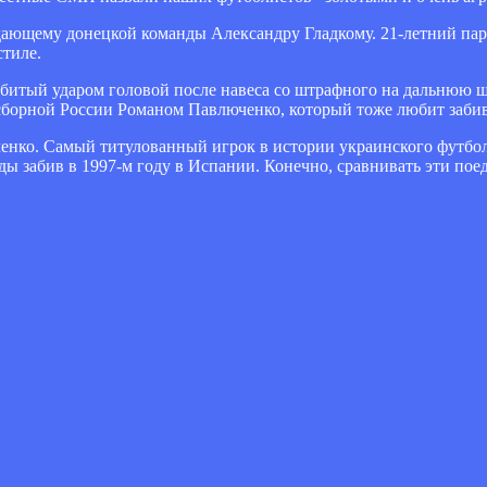
адающему донецкой команды Александру Гладкому. 21-летний пар
стиле.
битый ударом головой после навеса со штрафного на дальнюю шт
борной России Романом Павлюченко, который тоже любит забив
ченко. Самый титулованный игрок в истории украинского футбола
ды забив в 1997-м году в Испании. Конечно, сравнивать эти пое