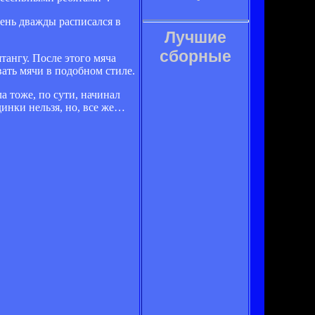
ень дважды расписался в
Лучшие
сборные
ангу. После этого мяча
ать мячи в подобном стиле.
 тоже, по сути, начинал
динки нельзя, но, все же…