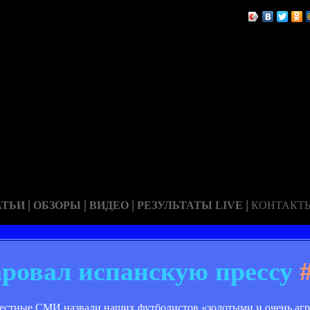
|
|
|
|
АТЬИ
ОБЗОРЫ
ВИДЕО
РЕЗУЛЬТАТЫ LIVE
КОНТАКТ
аровал испанскую прессу
#
 местные СМИ назвали наших футболистов «золотыми и очень аг