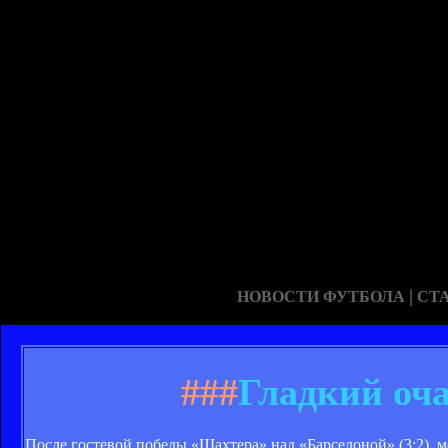
|
НОВОСТИ ФУТБОЛА
СТ
###
Гладкий оч
После гостевой победы «Шахтера» над «Барселоной» (3:2),