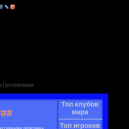
|
Ы
КОТИРОВКИ
Топ клубов
##
мира
Топ игроков
рессивными ребятами».