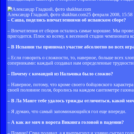
Александр Гладкий, фото shakhtar.com
25 февраля 2008, 15:58
– Саша, поделись впечатлениями об испанском сборе?
– Впечатления от сборов остались самые хорошие. Мы прове
пригодится. Плюс ко всему, к весенней стадии чемпионата к
– В Испании ты принимал участие абсолютно во всех иг
– Если говорить о сложности, то, наверное, больше всех хл
соперниками: каждый создавал нам определенные трудности
– Почему с командой из Нальчика было сложно?
– Наверное, потому, что кроме своего бойцовского характер
своей половине поля, боролись на каждом сантиметре газона
– В Ла Манге тебе удалось трижды отличиться, какой мя
– Я думаю, что самый запоминающийся гол еще впереди.
– А как же мяч в ворота Викинга головой в падении?
– Помню! Срна подавал, а я выпрыгнул и удачно сыграл гол