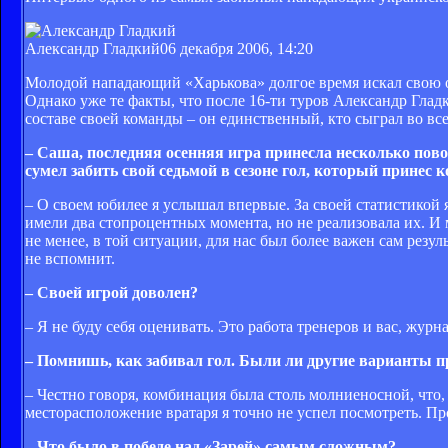
Александр Гладкий
06 декабря 2006, 14:20
Молодой нападающий «Харькова» долгое время искал свою о
Однако уже те факты, что после 16-ти туров Александр Глад
составе своей команды – он единственный, кто сыграл во все
– Саша, последняя осенняя игра принесла несколько пов
сумел забить свой седьмой в сезоне гол, который принес к
– О своем юбилее я услышал впервые. За своей статистикой 
имели два стопроцентных момента, но не реализовала их. И
не менее, в той ситуации, для нас был более важен сам резул
не вспомнит.
– Своей игрой доволен?
– Я не буду себя оценивать. Это работа тренеров и вас, журн
– Помнишь, как забивал гол. Были ли другие варианты 
– Честно говоря, комбинация была столь молниеносной, что, к
месторасположение вратаря я точно не успел посмотреть. Про
– Что было в победе над «Зарей» самым сложным?