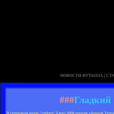
|
НОВОСТИ ФУТБОЛА
СТ
###
Гладкий 
В стартовом матче "отбора" Евро-2009 против сборной Тур