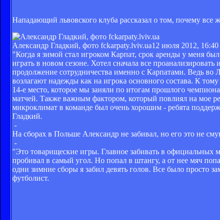
Нападающий львовского клуба рассказал о том, почему все ж
Александр Гладкий, фото fckarpaty.lviv.ua
12 июля 2012, 16:40
"Когда я зимой стал игроком Карпат, срок аренды у меня был
играть в новом сезоне. Хотел сначала все проанализировать 
продолжение сотрудничества именно с Карпатами. Ведь во Л
возлагают надежды как на игрока основного состава. К тому
14-е место, которое мы заняли по итогам прошлого чемпиона
матчей. Также важным фактором, который повлиял на мое реш
микроклимат в команде был очень хорошим - ребята поддержи
Гладкий.
-
На сборах в Польше Александр не забивал, но его это не см
-
"Это товарищеские игры. Главное забивать в официальных мат
пробивал в самый угол. Но попал в штангу, а от нее мяч попал
одни зимние сборы я забил девять голов. Все было просто зам
футболист.