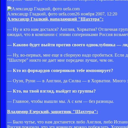
Александр Гладкий, фото uefa.com
26 ноября 2007, 12:20
Александр Гладкий, нападающий "Шахтера":
— Ну и кто нам достался? Англия, Хорватия? Отличная гру
ожидал, что в компании с этими соперниками Россия возьмет
— Каково будет выйти против своего одноклубника — ли
— Ну, во-первых, мне еще в сборную надо пробиться. Если до
"Шахтере" никто не дает мне передачи лучше, чем он.
— Кто из форвардов соперников тебе импонирует?
— Оуэн, Руни — в Англии, да Силва — в Хорватии. Много з
— Кто, на твой взгляд, выйдет из группы?
— Главное, чтобы вышли мы. А с кем — без разницы.
Владимир Езерский, защитник "Шахтера":
— Было чутье, что нам достанется либо Англия, либо Испания
Россия показала, что эту команду можно побеждать. Хороши