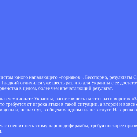
истом юного нападающего «горняков». Бесспорно, результаты 
Гладкий отличился уже шесть раз, что для Украины с ее достат
венства в целом, более чем впечатляющий результат.
ль в чемпионате Украины, расписавшись на этот раз в воротах «
что требуется от игрока атаки в такой ситуации, а второй и вовсе
 и деньги, не пахнут, в общекомандном плане заслуги Назаренко и
ейчас спешит петь этому парню дифирамбы, требуя поскорее приз
ы.