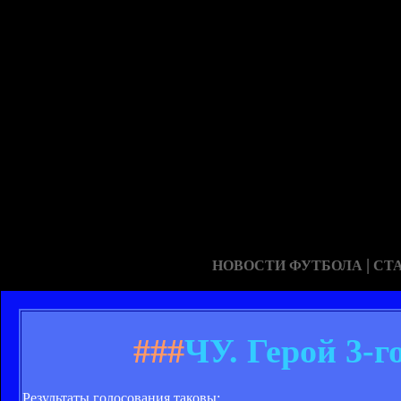
|
НОВОСТИ ФУТБОЛА
СТ
###
ЧУ. Герой 3-г
Результаты голосования таковы: