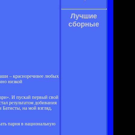
Лучшие
сборные
Саши – красноречивее любых
очно низкой
Зари». И пускай первый свой
 стал результатом добивания
 Батисты, на мой взгляд,
вать парня в национальную