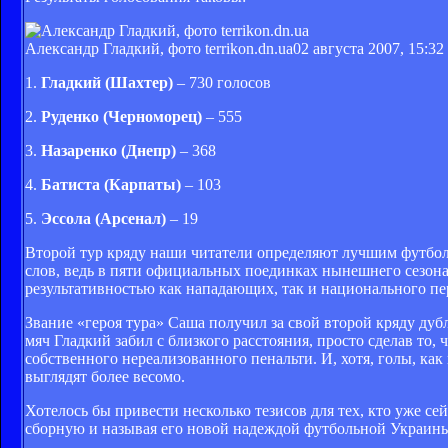
Александр Гладкий, фото terrikon.dn.ua
02 августа 2007, 15:32
1.
Гладкий (Шахтер)
– 730 голосов
2.
Руденко (Черноморец)
– 555
3.
Назаренко (Днепр)
– 368
4.
Батиста (Карпаты)
– 103
5.
Эссола (Арсенал)
– 19
Второй тур кряду наши читатели определяют лучшим футбол
слов, ведь в пяти официальных поединках нынешнего сезона 
результативностью как нападающих, так и национального пер
Звание «героя тура» Саша получил за свой второй кряду дуб
мяч Гладкий забил с близкого расстояния, просто сделав то, 
собственного нереализованного пенальти. И, хотя, голы, как
выглядят более весомо.
Хотелось бы привести несколько тезисов для тех, кто уже с
сборную и называя его новой надеждой футбольной Украин