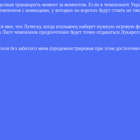
одолжая транжирить момент за моментом. Если в чемпионате Укр
чемпионов с командами, у которых на воротах будут стоять не та
я мне, что Луческу, когда итальянец наберет нужную игровую фо
в Лиге чемпионов предпочтение будет точно отдаваться Лукарелл
поля без забитого мяча (продемонстрировав при этом достаточно