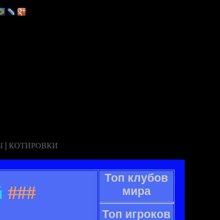
|
Ы
КОТИРОВКИ
Топ клубов
й
###
мира
Топ игроков