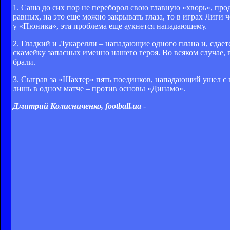
1. Саша до сих пор не переборол свою главную «хворь», пр
равных, на это еще можно закрывать глаза, то в играх Лиги 
у «Пюника», эта проблема еще аукнется нападающему.
2. Гладкий и Лукарелли – нападающие одного плана и, сдаетс
скамейку запасных именно нашего героя. Во всяком случае, 
брали.
3. Сыграв за «Шахтер» пять поединков, нападающий ушел с 
лишь в одном матче – против основы «Динамо».
Дмитрий Колисниченко, football.ua
-