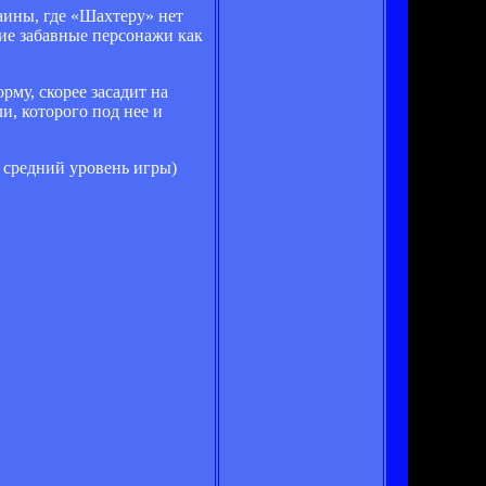
аины, где «Шахтеру» нет
кие забавные персонажи как
рму, скорее засадит на
и, которого под нее и
 средний уровень игры)