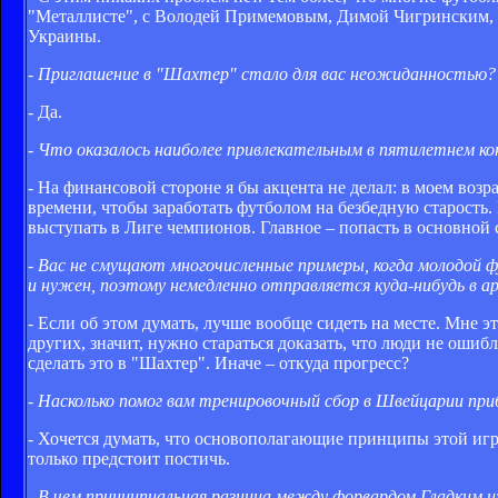
"Металлисте", с Володей Примемовым, Димой Чигринским, 
Украины.
- Приглашение в "Шахтер" стало для вас неожиданностью?
- Да.
- Что оказалось наиболее привлекательным в пятилетнем к
- На финансовой стороне я бы акцента не делал: в моем возр
времени, чтобы заработать футболом на безбедную старость.
выступать в Лиге чемпионов. Главное – попасть в основной с
- Вас не смущают многочисленные примеры, когда молодой ф
и нужен, поэтому немедленно отправляется куда-нибудь в а
- Если об этом думать, лучше вообще сидеть на месте. Мне эт
других, значит, нужно стараться доказать, что люди не ошибл
сделать это в "Шахтер". Иначе – откуда прогресс?
- Насколько помог вам тренировочный сбор в Швейцарии п
- Хочется думать, что основополагающие принципы этой игры
только предстоит постичь.
- В чем принципиальная разница между форвардом Гладким и