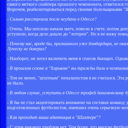
самого меткого снайпера прошлого чемпионата, отметился г
Впрочем, реабилитироваться перед своими болельщиками "Ш
- Сильно расстроили после неудачи в Одессе?
- Очень. Мы неплохо начали матч, повели в счете, потом до
уступили, когда дело дошло до "лотереи". Но я не вижу пов
- Почему вас, вроде бы, признанного уже бомбардира, не о
Луческу не доверил?
- Наоборот, он хотел включить меня в список бьющих. Однако
- В прошлом сезоне в "Харькове" вы трижды били в чемпион
- Тем не менее, "штатным" пенальтистом я не считался. Эта р
не было.
- В любом случае, уступить в Одессе трофей динамовскому 
- Я бы не стал акцентировать внимание на составах команд:
подготовленных футболистов, имевших очень серьезную мо
- Как проходит ваша адаптация в "Шахтере"?
- С этим никаких проблем нет. Тем более, что многие футб